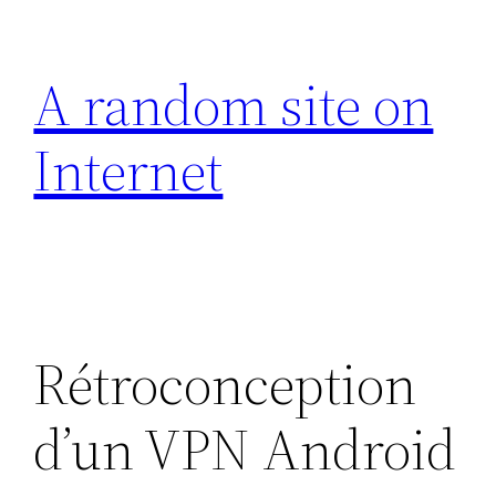
Aller
au
A random site on
contenu
Internet
Rétroconception
d’un VPN Android