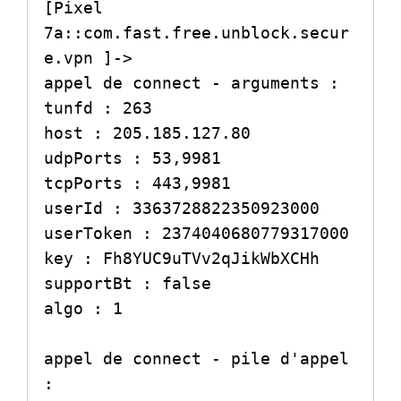
[Pixel 
7a::com.fast.free.unblock.secur
e.vpn ]->

appel de connect - arguments :

tunfd : 263

host : 205.185.127.80

udpPorts : 53,9981

tcpPorts : 443,9981

userId : 3363728822350923000

userToken : 2374040680779317000

key : Fh8YUC9uTVv2qJikWbXCHh

supportBt : false

algo : 1

appel de connect - pile d'appel 
:
