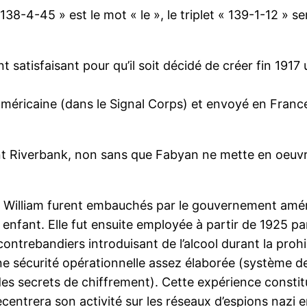
« 138-4-45 » est le mot « le », le triplet « 139-1-12
t satisfaisant pour qu’il soit décidé de créer fin 191
e américaine (dans le Signal Corps) et envoyé en Fran
rent Riverbank, non sans que Fabyan ne mette en oeuv
et William furent embauchés par le gouvernement améri
enfant. Elle fut ensuite employée à partir de 1925 pa
ntrebandiers introduisant de l’alcool durant la prohi
’une sécurité opérationnelle assez élaborée (système 
 des secrets de chiffrement). Cette expérience consti
ecentrera son activité sur les réseaux d’espions nazi