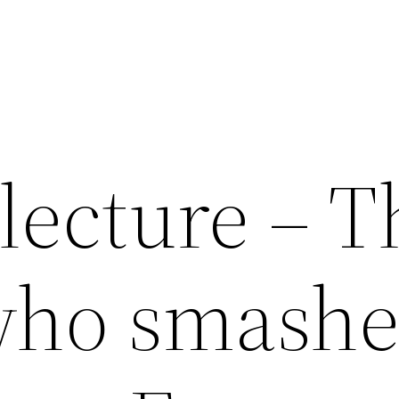
lecture – T
ho smash